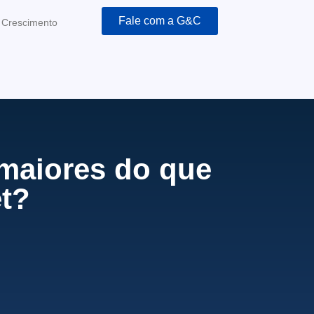
Fale com a G&C
e Crescimento
maiores do que
et?