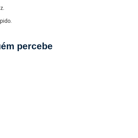
z.
pido.
guém percebe