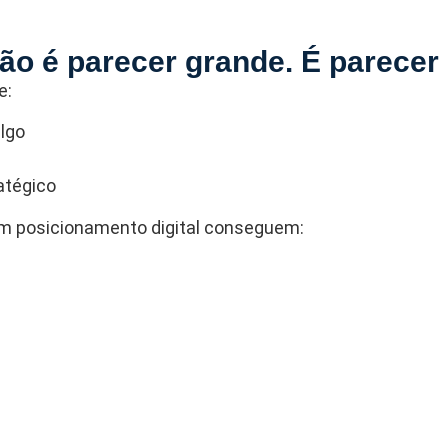
o é parecer grande. É parecer 
e:
algo
atégico
 posicionamento digital conseguem: