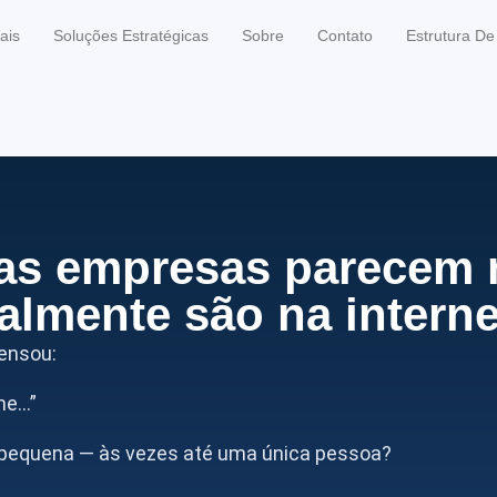
ais
Soluções Estratégicas
Sobre
Contato
Estrutura D
as empresas parecem 
almente são na intern
pensou:
me…”
 pequena — às vezes até uma única pessoa?