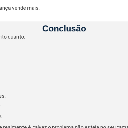
rança vende mais.
Conclusão
nto quanto:
es.
.
.
 realmente é, talvez o problema não esteja no seu ta