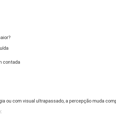
aior?
uída
em contada
égia ou com visual ultrapassado, a percepção muda com
: